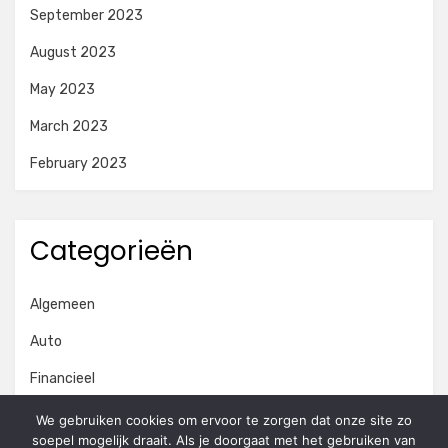
September 2023
August 2023
May 2023
March 2023
February 2023
Categorieën
Algemeen
Auto
Financieel
Marketing
We gebruiken cookies om ervoor te zorgen dat onze site zo
soepel mogelijk draait. Als je doorgaat met het gebruiken van